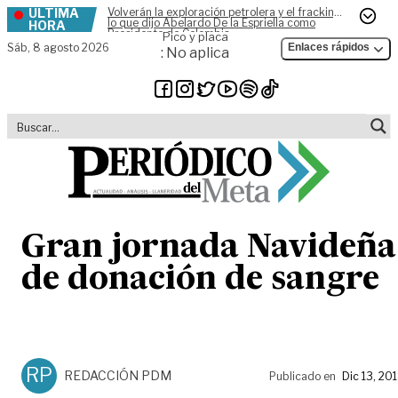
ÚLTIMA
Volverán la exploración petrolera y el fracking,
Skip to content
lo que dijo Abelardo De la Espriella como
HORA
Presidente de Colombia
Pico y placa
Sáb,
8 agosto 2026
Enlaces rápidos
: No aplica
Gran jornada Navideña
de donación de sangre
RP
REDACCIÓN PDM
Publicado en
Dic 13, 20