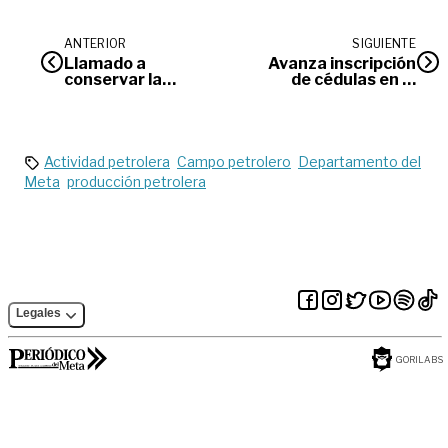
ANTERIOR
SIGUIENTE
Llamado a
Avanza inscripción
conservar la
de cédulas en el
Macarenia
Meta para
clavigera de Caño
elecciones 2023
Cristales
Actividad petrolera
Campo petrolero
Departamento del
Meta
producción petrolera
Legales
GORILABS