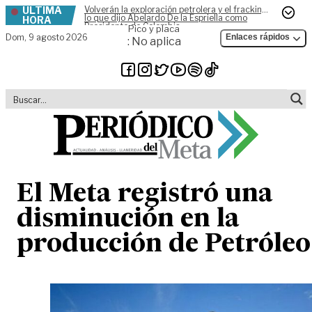
ÚLTIMA
Volverán la exploración petrolera y el fracking,
Skip to content
lo que dijo Abelardo De la Espriella como
HORA
Presidente de Colombia
Pico y placa
Dom,
9 agosto 2026
Enlaces rápidos
: No aplica
El Meta registró una
disminución en la
producción de Petróleo