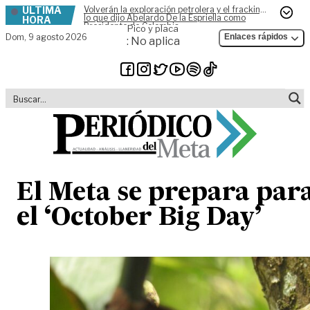
ÚLTIMA
Volverán la exploración petrolera y el fracking,
Skip to content
lo que dijo Abelardo De la Espriella como
HORA
Presidente de Colombia
Pico y placa
Dom,
9 agosto 2026
Enlaces rápidos
: No aplica
El Meta se prepara par
el ‘October Big Day’