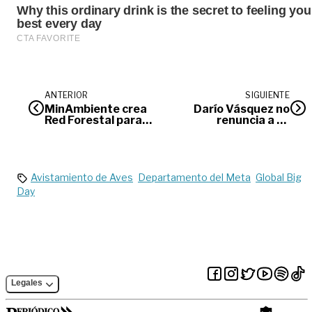
ANTERIOR
SIGUIENTE
MinAmbiente crea
Darío Vásquez no
Red Forestal para
renuncia a su
proteger la
candidatura
biodiversidad en El
Niño
Avistamiento de Aves
Departamento del Meta
Global Big
Day
Legales