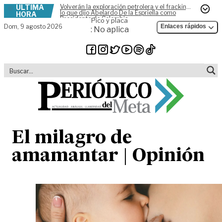
ÚLTIMA
Volverán la exploración petrolera y el fracking,
Skip to content
lo que dijo Abelardo De la Espriella como
HORA
Presidente de Colombia
Pico y placa
Dom,
9 agosto 2026
Enlaces rápidos
: No aplica
El milagro de
amamantar | Opinión