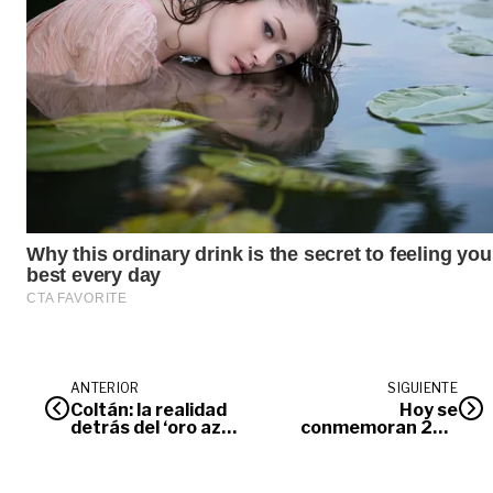
ANTERIOR
SIGUIENTE
Coltán: la realidad
Hoy se
detrás del ‘oro azul’
conmemoran 204
en el Guainía
años de la Batalla
de Boyacá