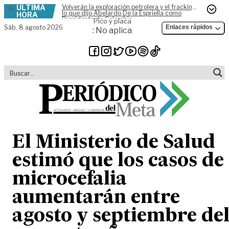
ÚLTIMA
Volverán la exploración petrolera y el fracking,
Skip to content
lo que dijo Abelardo De la Espriella como
HORA
Presidente de Colombia
Pico y placa
Sáb,
8 agosto 2026
Enlaces rápidos
: No aplica
El Ministerio de Salud
estimó que los casos de
microcefalia
aumentarán entre
agosto y septiembre de