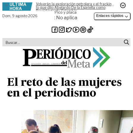
ÚLTIMA
Volverán la exploración petrolera y el fracking,
Skip to content
lo que dijo Abelardo De la Espriella como
HORA
Presidente de Colombia
Pico y placa
Dom,
9 agosto 2026
Enlaces rápidos
: No aplica
El reto de las mujeres
en el periodismo