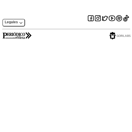
Legales
GORILABS