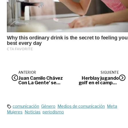
ANTERIOR
SIGUIENTE
Juan Camilo Chávez
Herblay jugando
Con La Gente’ se
golf en el campo y
sigue tomando los
en su vida
barrios y
corregimientos de
Villavicencio
comunicación
Género
Medios de comunicación
Meta
Mujeres
Noticias
periodismo