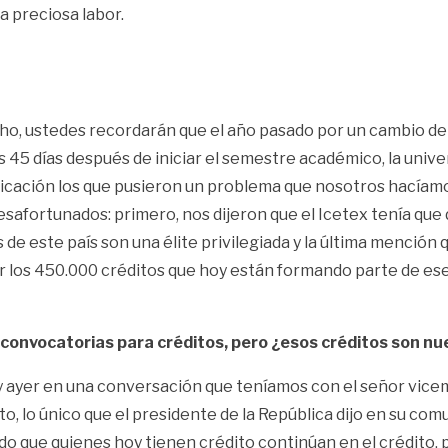
a preciosa labor.
cho, ustedes recordarán que el año pasado por un cambio 
 45 días después de iniciar el semestre académico, la unive
nicación los que pusieron un problema que nosotros hacíam
esafortunados: primero, nos dijeron que el Icetex tenía que
 de este país son una élite privilegiada y la última mención 
r los 450.000 créditos que hoy están formando parte de es
convocatorias para créditos, pero ¿esos créditos son n
y ayer en una conversación que teníamos con el señor vice
lo único que el presidente de la República dijo en su comuni
ado que quienes hoy tienen crédito continúan en el crédito, 