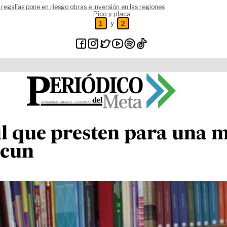
 regalías pone en riesgo obras e inversión en las regiones
Pico y placa
y
1
2
il que presten para una 
scun