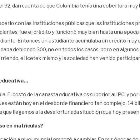
el 92, dan cuenta de que Colombia tenía una cobertura muy 
erlo con las Instituciones públicas que las instituciones p
tudiantes, fue el crédito y funcionó muy bien hasta una época
udiante. Entonces un estudiante acumulaba un crédito muy co
daba debiendo 300, no en todos los casos, pero en algunos 
orriendo, el Icetex mismo y la sociedad han venido particip
d educativa…
ia. El costo de la canasta educativa es superior al IPC, y po
es están hoy en el desborde financiero tan complejo, 14 bi
 que llegamos a la desafortunada situación que hoy presenta
so en matrículas?
ucación a nivel mundial empezó a cambiar. En mis épocas de 