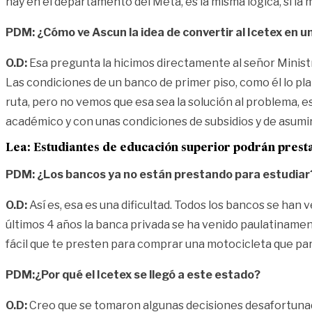
hay en el departamento del Meta, es la misma lógica, si la 
PDM:
¿Cómo ve Ascun la idea de convertir al Icetex en 
O.D:
Esa pregunta la hicimos directamente al señor Ministr
Las condiciones de un banco de primer piso, como él lo p
ruta, pero no vemos que esa sea la solución al problema, e
académico y con unas condiciones de subsidios y de asumir 
Lea:
Estudiantes de educación superior podrán presta
PDM:
¿Los bancos ya no están prestando para estudiar
O.D:
Así es, esa es una dificultad. Todos los bancos se ha
últimos 4 años la banca privada se ha venido paulatinamen
fácil que te presten para comprar una motocicleta que para
PDM:¿Por qué el Icetex se llegó a este estado?
O.D:
Creo que se tomaron algunas decisiones desafortunadas.