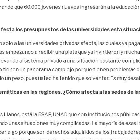
rando que 60.000 jóvenes nuevos ingresarán a la educación
afecta los presupuestos de las universidades esta situac
o solo a las universidades privadas afecta, las cuales ya pa
s empezando a recibir una plata que ya invirtieron y muchas
 llevando al sistema privado a una situación bastante compl
ién tienen un panorama complejo porque tienen problemas d
dado un peso, pues usted ha tenido que solventar. Es muy des
blemáticas en las regiones. ¿Cómo afecta a las sedes de l
s Llanos, está la ESAP, UNAD que son instituciones públicas
do unas situaciones muy complicadas. La mayoría de esas in
cer algo porque son derechos adquiridos de los trabajadores