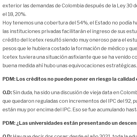
exterior las demandas de Colombia después de la Ley 30 d
el 18, 20%.
Hoy tenemos una cobertura del 54%, el Estado no podía hac
las instituciones privadas facilitarán el ingreso de sus es
crédito del Icetex resultó siendo muy oneroso para el est
pesos que le hubiera costado la formación de médico y que
Icetex tuviera una situación asfixiante que se ha venido c
buena medida ahí hubo unas equivocaciones estratégicas.
PDM: Los créditos no pueden poner en riesgo la calida
O.D:
Sin duda, ha sido una discusión de vieja data en Colomb
que quedaron reguladas con incrementos del IPC del 92, pu
están muy por encima del IPC. Eso se fue acumulando hasta
PDM: ¿Las universidades están presentando un descen
O.D:
Hay que decir dos cosas: desde el año 2021, toda la ed