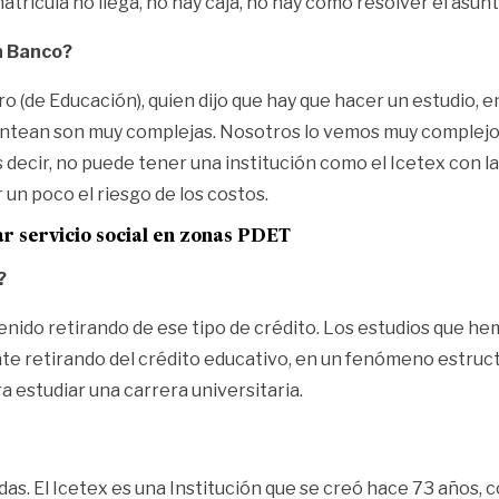
matrícula no llega, no hay caja, no hay cómo resolver el asun
un Banco?
o (de Educación), quien dijo que hay que hacer un estudio,
lantean son muy complejas. Nosotros lo vemos muy complejo
s decir, no puede tener una institución como el Icetex con l
un poco el riesgo de los costos.
r servicio social en zonas PDET
?
n venido retirando de ese tipo de crédito. Los estudios que
te retirando del crédito educativo, en un fenómeno estruct
 estudiar una carrera universitaria.
 El Icetex es una Institución que se creó hace 73 años, con