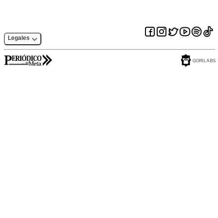
Legales
GORILABS