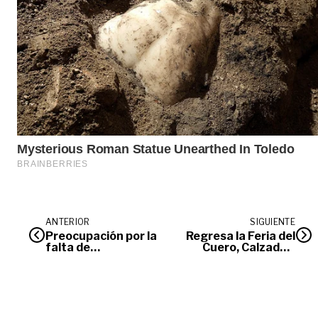
ANTERIOR
SIGUIENTE
Preocupación por la
Regresa la Feria del
falta de
Cuero, Calzado y
intervención sobre
Marroquinería a
la vía que une a
Villavicencio
Meta y Guaviare