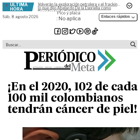
ÚLTIMA
Volverán la exploración petrolera y el fracking,
Skip to content
lo que dijo Abelardo De la Espriella como
HORA
Presidente de Colombia
Pico y placa
Sáb,
8 agosto 2026
Enlaces rápidos
: No aplica
¡En el 2020, 102 de cada
100 mil colombianos
tendrán cáncer de piel!