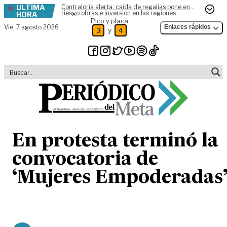
ÚLTIMA
Contraloría alerta: caída de regalías pone en
Skip to content
riesgo obras e inversión en las regiones
HORA
Pico y placa
Vie,
7 agosto 2026
Enlaces rápidos
y
3
4
En protesta terminó la
convocatoria de
‘Mujeres Empoderadas