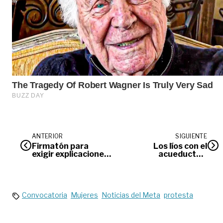
ANTERIOR
SIGUIENTE
Firmatón para
Los líos con el
exigir explicaciones
acueducto y
y soluciones
alcantarillado en
dos barrios de
Villavicencio
Convocatoria
Mujeres
Noticias del Meta
protesta