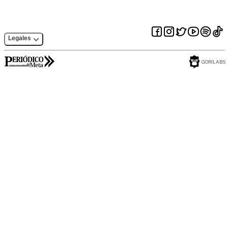
Legales
GORILABS