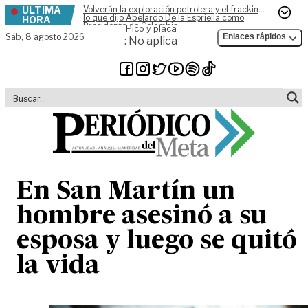
ÚLTIMA
Volverán la exploración petrolera y el fracking,
Skip to content
lo que dijo Abelardo De la Espriella como
HORA
Presidente de Colombia
Pico y placa
Sáb,
8 agosto 2026
Enlaces rápidos
: No aplica
En San Martín un
hombre asesinó a su
esposa y luego se quitó
la vida