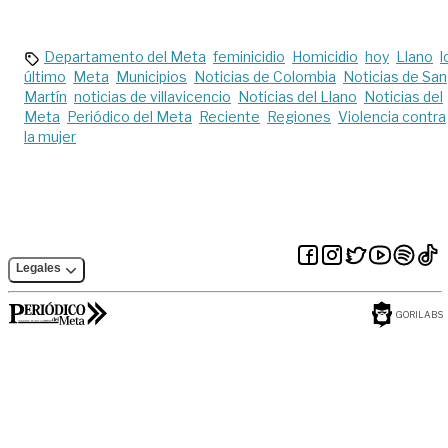
personal de salud
de agosto
del Meta
Departamento del Meta
feminicidio
Homicidio
hoy
Llano
l
último
Meta
Municipios
Noticias de Colombia
Noticias de San
Martín
noticias de villavicencio
Noticias del Llano
Noticias del
Meta
Periódico del Meta
Reciente
Regiones
Violencia contra
la mujer
Legales
GORILABS