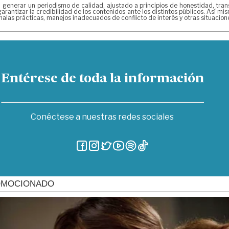
erar un periodismo de calidad, ajustado a principios de honestidad, transpa
arantizar la credibilidad de los contenidos ante los distintos públicos. Así 
alas prácticas, manejos inadecuados de conflicto de interés y otras situacio
Entérese de toda la información
Conéctese a nuestras redes sociales