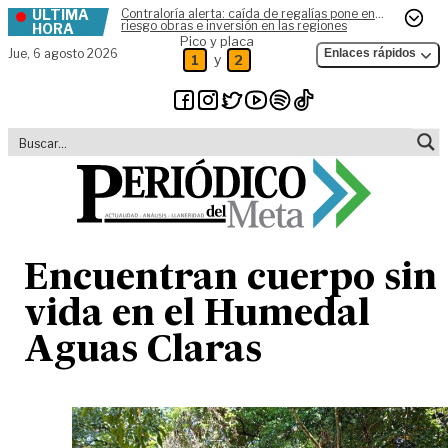
ÚLTIMA
Contraloría alerta: caída de regalías pone en
Skip to content
riesgo obras e inversión en las regiones
HORA
Pico y placa
Jue,
6 agosto 2026
Enlaces rápidos
y
1
2
Encuentran cuerpo sin
vida en el Humedal
Aguas Claras