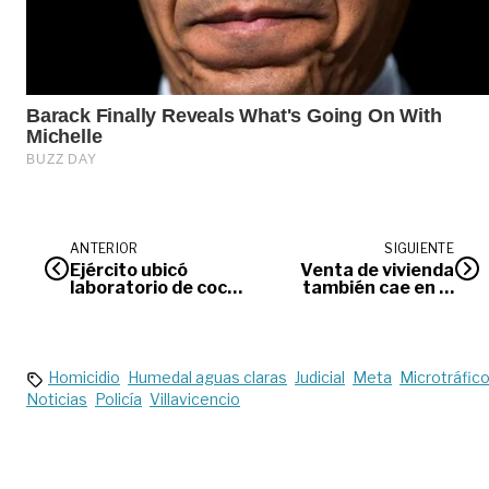
ANTERIOR
SIGUIENTE
Ejército ubicó
Venta de vivienda
laboratorio de coca
también cae en el
en el Guaviare
Meta
Homicidio
Humedal aguas claras
Judicial
Meta
Microtráfic
Noticias
Policía
Villavicencio