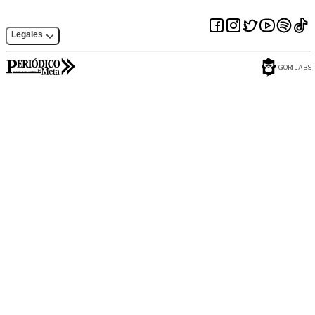
Legales
GORILABS