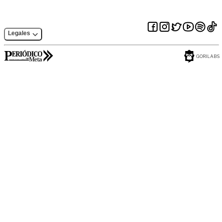
Legales
GORILABS