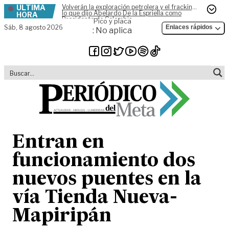
ÚLTIMA
Volverán la exploración petrolera y el fracking,
Skip to content
lo que dijo Abelardo De la Espriella como
HORA
Presidente de Colombia
Pico y placa
Sáb,
8 agosto 2026
Enlaces rápidos
: No aplica
Entran en
funcionamiento dos
nuevos puentes en la
vía Tienda Nueva-
Mapiripán