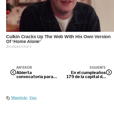
ANTERIOR
SIGUIENTE
Abierta
En el cumpleaños
convocatoria para
179 de la capital del
la formación de
Meta, el deporte
artistas plásticos
será el
en arte fallero en
protagonista
Meta
Mapiripán
Vías