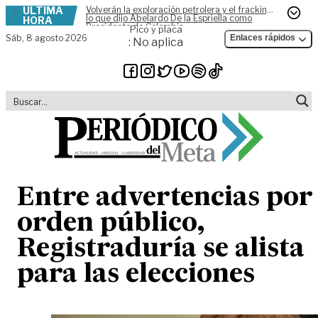
ÚLTIMA
Volverán la exploración petrolera y el fracking,
Skip to content
lo que dijo Abelardo De la Espriella como
HORA
Presidente de Colombia
Pico y placa
Sáb,
8 agosto 2026
Enlaces rápidos
: No aplica
Entre advertencias por
orden público,
Registraduría se alista
para las elecciones