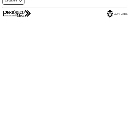
Legales
GORILABS