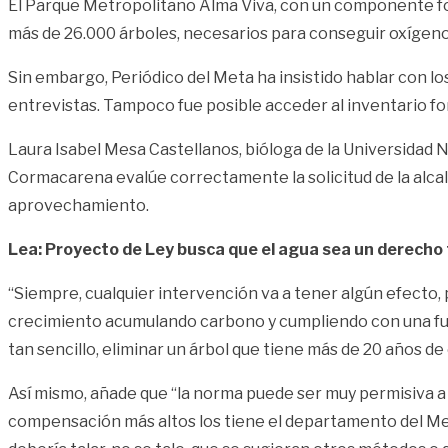
El Parque Metropolitano Alma Viva, con un componente for
más de 26.000 árboles, necesarios para conseguir oxígeno 
Sin embargo, Periódico del Meta ha insistido hablar con lo
entrevistas. Tampoco fue posible acceder al inventario fo
Laura Isabel Mesa Castellanos, bióloga de la Universidad 
Cormacarena evalúe correctamente la solicitud de la alcald
aprovechamiento.
Lea: Proyecto de Ley busca que el agua sea un derech
“Siempre, cualquier intervención va a tener algún efecto, 
crecimiento acumulando carbono y cumpliendo con una fun
tan sencillo, eliminar un árbol que tiene más de 20 años d
Así mismo, añade que “la norma puede ser muy permisiva a
compensación más altos los tiene el departamento del Meta