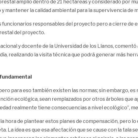
estal amplio dentro de 21 hectáreas y considerado por much
y mantener la calidad ambiental para la supervivencia de m
s funcionarios responsables del proyecto pero a cierre de e
restal del proyecto.
Nacional y docente de la Universidad de los Llanos, comentó
ía, realizando la visita técnica que podrá generar más herra
o fundamental
pero para eso también existen las normas; sin embargo, es m
ción ecológica, sean remplazados por otros árboles que a
e edad realmente tiene consecuencias a nivel ecológico”, me
 la hora de plantear estos planes de compensación, pero lo
. La idea es que esa afectación que se cause con la tala s