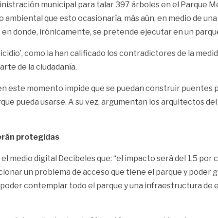
inistración municipal para talar 397 árboles en el Parque M
to ambiental que esto ocasionaría, más aún, en medio de un
e en donde, irónicamente, se pretende ejecutar en un parqu
oricidio’, como la han calificado los contradictores de la med
rte de la ciudadanía.
 en este momento impide que se puedan construir puentes pe
arque pueda usarse. A su vez, argumentan los arquitectos d
erán protegidas
el medio digital Decibeles que: “el impacto será del 1.5 por 
cionar un problema de acceso que tiene el parque y poder ga
der contemplar todo el parque y una infraestructura de equ