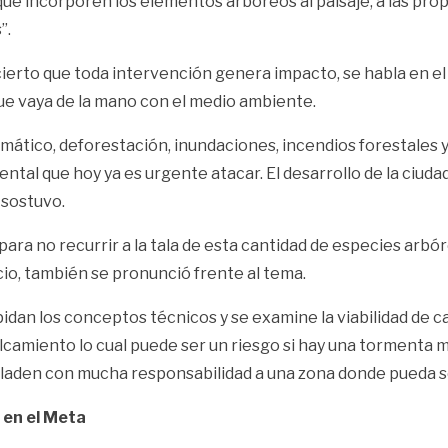
 que incorporen los elementos arbóreos al paisaje, a las pro
”.
 cierto que toda intervención genera impacto, se habla en el 
que vaya de la mano con el medio ambiente.
mático, deforestación, inundaciones, incendios forestales 
al que hoy ya es urgente atacar. El desarrollo de la ciudad
 sostuvo.
 para no recurrir a la tala de esta cantidad de especies arb
io, también se pronunció frente al tema.
an los conceptos técnicos y se examine la viabilidad de cad
amiento lo cual puede ser un riesgo si hay una tormenta mu
rasladen con mucha responsabilidad a una zona donde pueda s
 en el Meta