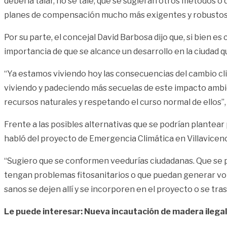
debería talar, no se tale, que se sugieran otros métodos o
planes de compensación mucho más exigentes y robustos
Por su parte, el concejal David Barbosa dijo que, si bien es
importancia de que se alcance un desarrollo en la ciudad 
“Ya estamos viviendo hoy las consecuencias del cambio cli
viviendo y padeciendo más secuelas de este impacto ambient
recursos naturales y respetando el curso normal de ellos”,
Frente a las posibles alternativas que se podrían plantear
habló del proyecto de Emergencia Climática en Villavicenc
“Sugiero que se conformen veedurías ciudadanas. Que se pid
tengan problemas fitosanitarios o que puedan generar volc
sanos se dejen allí y se incorporen en el proyecto o se t
Le puede interesar: Nueva incautación de madera ilegal