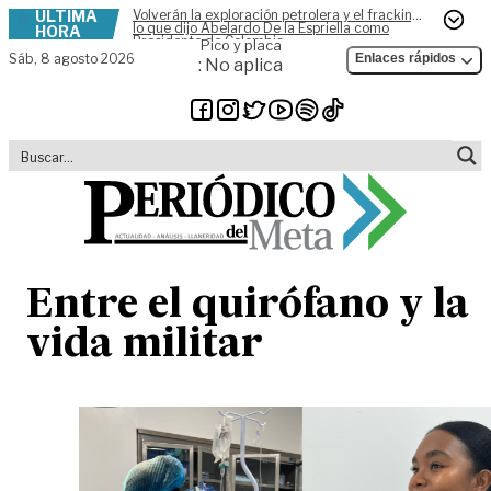
ÚLTIMA
Volverán la exploración petrolera y el fracking,
Skip to content
lo que dijo Abelardo De la Espriella como
HORA
Presidente de Colombia
Pico y placa
Sáb,
8 agosto 2026
Enlaces rápidos
: No aplica
Entre el quirófano y la
vida militar