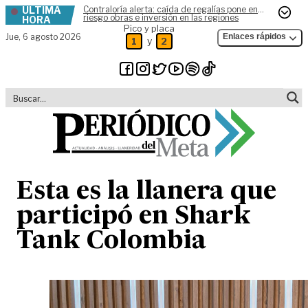
ÚLTIMA
Contraloría alerta: caída de regalías pone en
Skip to content
riesgo obras e inversión en las regiones
HORA
Pico y placa
Jue,
6 agosto 2026
Enlaces rápidos
y
1
2
Esta es la llanera que
participó en Shark
Tank Colombia