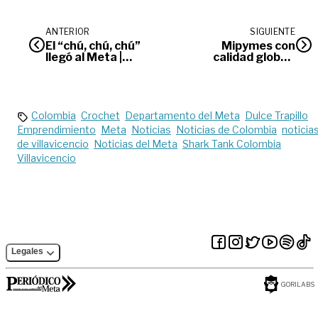
ANTERIOR
SIGUIENTE
El “chú, chú, chú”
Mipymes con
llegó al Meta |
calidad global |
Editorial
Opinión
Colombia
Crochet
Departamento del Meta
Dulce Trapillo
Emprendimiento
Meta
Noticias
Noticias de Colombia
noticia
de villavicencio
Noticias del Meta
Shark Tank Colombia
Villavicencio
Legales
GORILABS