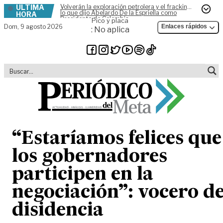
ÚLTIMA
Volverán la exploración petrolera y el fracking,
Skip to content
lo que dijo Abelardo De la Espriella como
HORA
Presidente de Colombia
Pico y placa
Dom,
9 agosto 2026
Enlaces rápidos
: No aplica
“Estaríamos felices que
los gobernadores
participen en la
negociación”: vocero d
disidencia