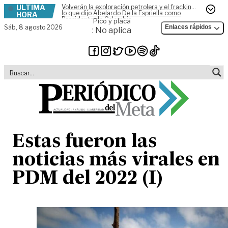
ÚLTIMA
Volverán la exploración petrolera y el fracking,
Skip to content
lo que dijo Abelardo De la Espriella como
HORA
Presidente de Colombia
Pico y placa
Sáb,
8 agosto 2026
Enlaces rápidos
: No aplica
Estas fueron las
noticias más virales en
PDM del 2022 (I)