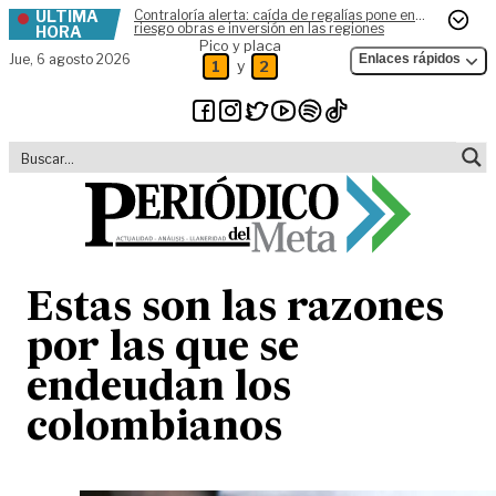
ÚLTIMA
Contraloría alerta: caída de regalías pone en
Skip to content
riesgo obras e inversión en las regiones
HORA
Pico y placa
Jue,
6 agosto 2026
Enlaces rápidos
y
1
2
Estas son las razones
por las que se
endeudan los
colombianos