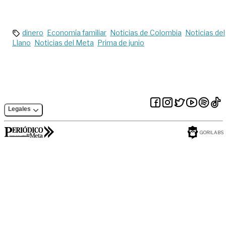
región para
el Covid-19 en
trabajar en la FAC
Villavicencio
dinero
Economía familiar
Noticias de Colombia
Noticias del
Llano
Noticias del Meta
Prima de junio
Legales
GORILABS