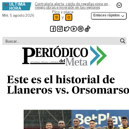
ÚLTIMA
Contraloría alerta: caída de regalías pone en
Skip to content
riesgo obras e inversión en las regiones
HORA
Pico y placa
Mié,
5 agosto 2026
Enlaces rápidos
y
9
0
Este es el historial de
Llaneros vs. Orsomars