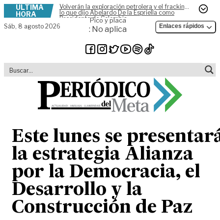
ÚLTIMA
Volverán la exploración petrolera y el fracking,
Skip to content
lo que dijo Abelardo De la Espriella como
HORA
Presidente de Colombia
Pico y placa
Sáb,
8 agosto 2026
Enlaces rápidos
: No aplica
Este lunes se presentar
la estrategia Alianza
por la Democracia, el
Desarrollo y la
Construcción de Paz