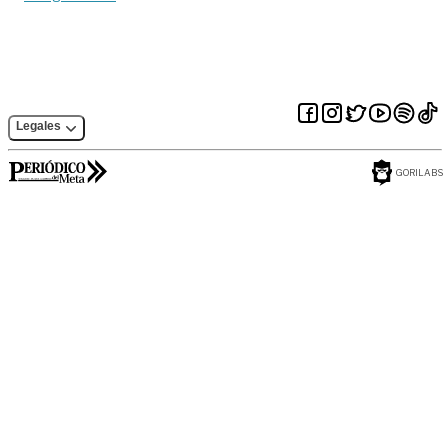
Legales
GORILABS