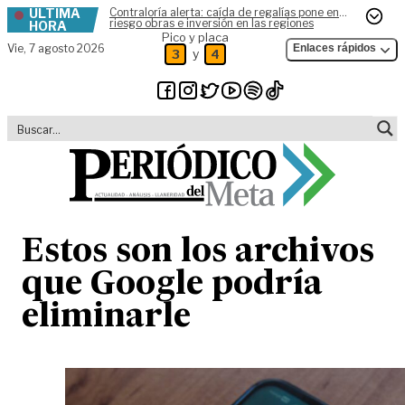
ÚLTIMA
Contraloría alerta: caída de regalías pone en
Skip to content
riesgo obras e inversión en las regiones
HORA
Pico y placa
Vie,
7 agosto 2026
Enlaces rápidos
y
3
4
Estos son los archivos
que Google podría
eliminarle