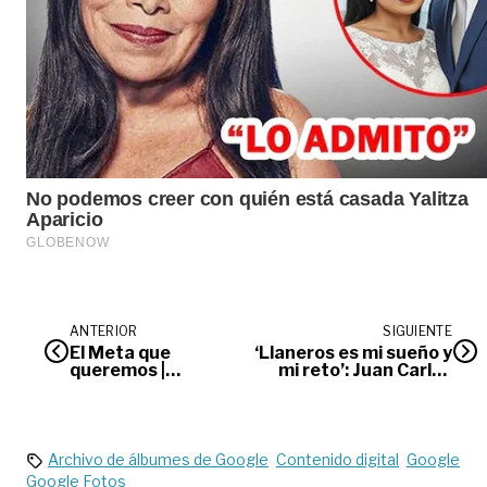
ANTERIOR
SIGUIENTE
El Meta que
‘Llaneros es mi sueño y
queremos |
mi reto’: Juan Carlos
Opinión
Trujillo
Archivo de álbumes de Google
Contenido digital
Google
Google Fotos