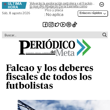
ÚLTIMA
Volverán la exploración petrolera y el fracking,
Skip to content
lo que dijo Abelardo De la Espriella como
HORA
Presidente de Colombia
Pico y placa
Sáb,
8 agosto 2026
Enlaces rápidos
: No aplica
Falcao y los deberes
fiscales de todos los
futbolistas