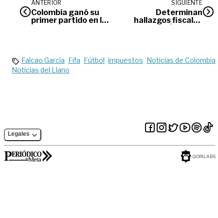
ANTERIOR
SIGUIENTE
Colombia ganó su
Determinan
primer partido en la
hallazgos fiscales
Copa América, ante
por más de $28.000
Paraguay
millones en la
Sociedad de Activos
Especiales
Falcao García
Fifa
Fútbol
impuestos
Noticias de Colombia
Noticias del Llano
Legales
GORILABS