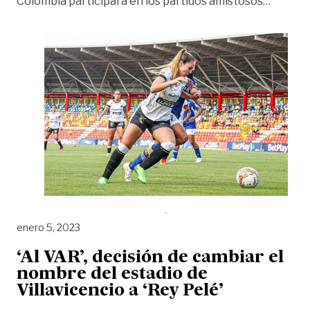
«Gabrie
Colombia participará en los partidos amistosos
…
enero 5, 2023
‘Al VAR’, decisión de cambiar el
nombre del estadio de
Villavicencio a ‘Rey Pelé’