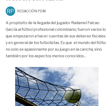
RP
REDACCIÓN PDM
A propósito de la llegada del jugador Radamel Falcao
García al fútbol profesional colombiano, fueron varios lo
que empezaron a hacer cuentas de sus deberes fiscales
y en general de los futbolistas. Es que el mundo del fútbo
no solo es apasionante por su juego en la cancha, sino
«Falcao y l
también por los aspectos menos conocidos
…