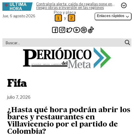
ÚLTIMA
Contraloría alerta: caída de regalías pone en
Skip to content
riesgo obras e inversión en las regiones
HORA
Pico y placa
Jue,
6 agosto 2026
Enlaces rápidos
y
1
2
Fifa
julio 7, 2026
¿Hasta qué hora podrán abrir los
bares y restaurantes en
Villavicencio por el partido de
Colombia?