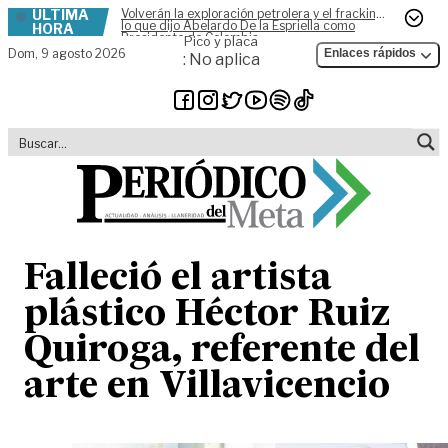
ÚLTIMA
Volverán la exploración petrolera y el fracking,
Skip to content
lo que dijo Abelardo De la Espriella como
HORA
Presidente de Colombia
Pico y placa
Dom,
9 agosto 2026
Enlaces rápidos
: No aplica
Falleció el artista
plástico Héctor Ruiz
Quiroga, referente del
arte en Villavicencio