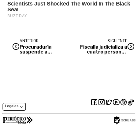
ANTERIOR
SIGUIENTE
Procuraduría
Fiscalía judicializa a
suspende a
cuatro personas
exalcaldesa de
por presunta
Cabuyaro: ¿qué
extorsión en
pasará con su cargo
Villavicencio
en la Alcaldía de
Villavicencio?
Legales
GORILABS