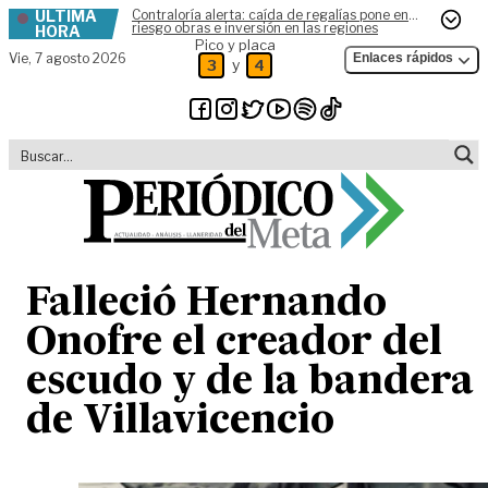
ÚLTIMA
Contraloría alerta: caída de regalías pone en
Skip to content
riesgo obras e inversión en las regiones
HORA
Pico y placa
Vie,
7 agosto 2026
Enlaces rápidos
y
3
4
Falleció Hernando
Onofre el creador del
escudo y de la bandera
de Villavicencio