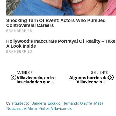
ANTERIOR
SIGUIENTE
Villavicencio, entre
Algunos barrios de
las ciudades que
Villavicencio se
menos quieren
quedarán sin
vacunarse
energía eléctrica
este fin de semana
arquitecto
Bandera
Escudo
Hernando Onofre
Meta
Noticias del Meta
Pintor
Villavicencio