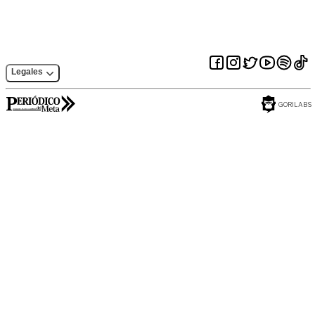
Legales
GORILABS