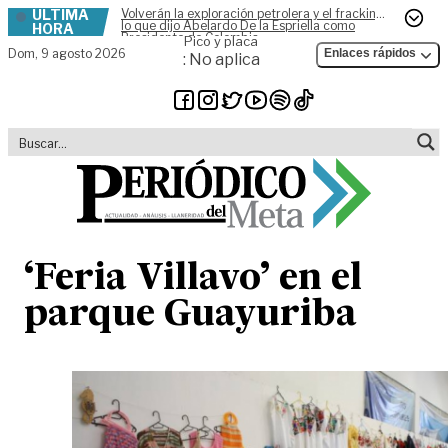
ÚLTIMA
Volverán la exploración petrolera y el fracking,
Skip to content
lo que dijo Abelardo De la Espriella como
HORA
Presidente de Colombia
Pico y placa
Dom,
9 agosto 2026
Enlaces rápidos
: No aplica
‘Feria Villavo’ en el
parque Guayuriba