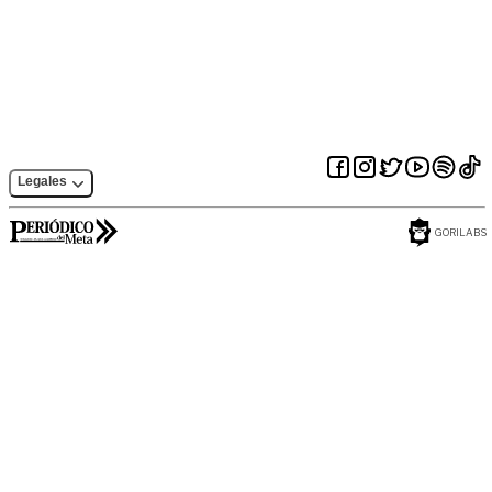
Ocoa es falsa”:
conmemoró en
Gestión del Riesgo
Villavicencio el 20
de julio
Legales
GORILABS