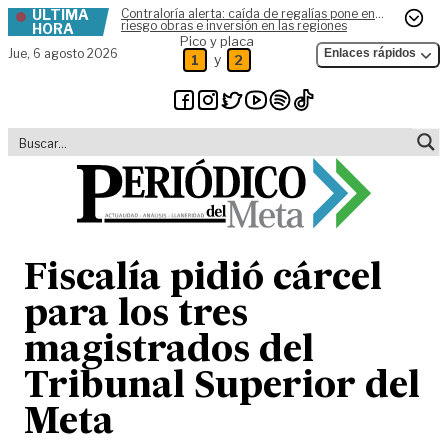
ÚLTIMA
Contraloría alerta: caída de regalías pone en
Skip to content
riesgo obras e inversión en las regiones
HORA
Pico y placa
Jue,
6 agosto 2026
Enlaces rápidos
y
1
2
Fiscalía pidió cárcel
para los tres
magistrados del
Tribunal Superior del
Meta