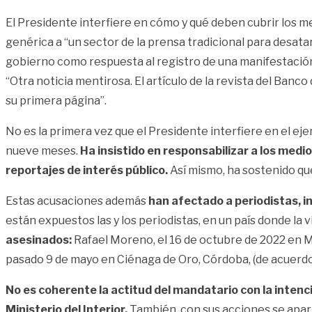
El Presidente interfiere en cómo y qué deben cubrir los m
genérica
a “un sector de la prensa tradicional para desata
gobierno como respuesta al registro de una manifestació
“Otra noticia mentirosa. El artículo de la revista del Ban
su primera página”.
No es la primera vez que el Presidente interfiere en el ejer
nueve meses.
Ha insistido en responsabilizar a los medi
reportajes de interés público.
Así mismo, ha sostenido qu
Estas acusaciones además
han afectado a periodistas, i
están expuestos las y los periodistas, en un país donde la v
asesinados:
Rafael Moreno, el 16 de octubre de 2022 en M
pasado 9 de mayo
en Ciénaga de Oro, Córdoba, (de acuerdo
No es coherente la actitud del mandatario con la intenci
Ministerio del Interior.
También, con sus acciones se aparta