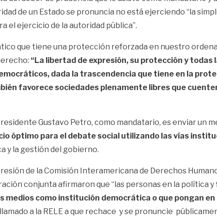
ridad de un Estado se pronuncia no está ejerciendo
“la simp
a el ejercicio de la autoridad pública”
.
tico que tiene una protección reforzada en nuestro ordenam
derecho:
“La libertad de expresión, su protección y todas
 democráticos, dada la trascendencia que tiene en la pro
 también favorece sociedades plenamente libres que cuen
presidente Gustavo Petro, como mandatario, es enviar un me
o óptimo para el debate social utilizando las vías instit
a y la gestión del gobierno.
e expresión de la Comisión Interamericana de Derechos Human
aración conjunta afirmaron
que “las personas en la política y
os medios como institución democrática o que pongan en pe
 llamado a la RELE a que rechace y se pronuncie públicame