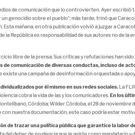
edios de comunicación que lo controvierten. Ayer escribió t
r un genocidio sobre el pueblo”; más tarde, trinó que
Caracol
n. Esta mañana,
en otra publicación volvió a juzgar a Caraco
co de la República es responsabilidad de sus autores no de l
cicio libre de la prensa. Sus críticas y refutaciones han sid
os de comunicación de diversas conductas, incluso de actos
e existe una
campaña de desinformación
orquestada o apoy
ndividualizados por él mismo en sus redes sociales.
La FLIP
iolencia cobra la vida de las y los comunicadores.
En los últ
ontelíbano, Córdoba; Wilder Córdoba, el 28 de noviembre d
 con nuestra documentación, este caso podría estar motivad
ón de trazar una política pública que garantice la labor d
 del deber de prudencia que le asiste como mandatario y de ut