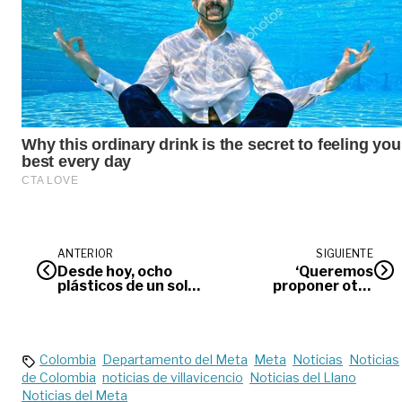
ANTERIOR
SIGUIENTE
Desde hoy, ocho
‘Queremos
plásticos de un solo
proponer otra
uso salen de
forma de abordar
Colombia
los problemas de la
vía’: director del
SGC
Colombia
Departamento del Meta
Meta
Noticias
Noticias
de Colombia
noticias de villavicencio
Noticias del Llano
Noticias del Meta