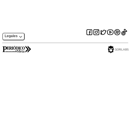
Legales
GORILABS