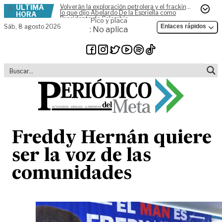
ÚLTIMA
Volverán la exploración petrolera y el fracking,
Skip to content
lo que dijo Abelardo De la Espriella como
HORA
Presidente de Colombia
Pico y placa
Sáb,
8 agosto 2026
Enlaces rápidos
: No aplica
Freddy Hernán quiere
ser la voz de las
comunidades