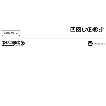
Villavicencio
Legales
GORILABS