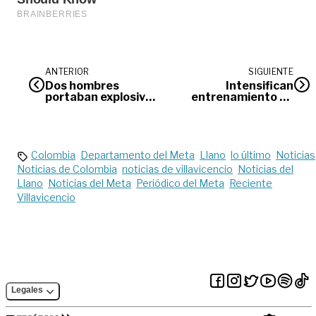
ANTERIOR
SIGUIENTE
Dos hombres
Intensifican
portaban explosivo
entrenamiento de
y material extorsivo
soldados para
en Granada
desactivar
artefactos
explosivos
Colombia
Departamento del Meta
Llano
lo último
Noticias
Noticias de Colombia
noticias de villavicencio
Noticias del
Llano
Noticias del Meta
Periódico del Meta
Reciente
Villavicencio
Legales