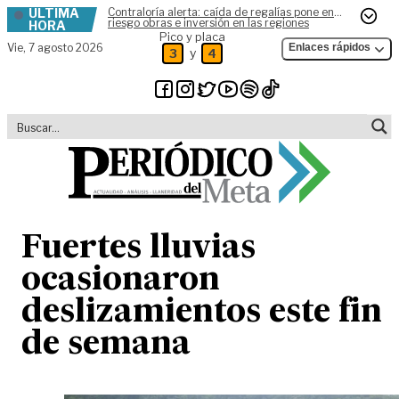
ÚLTIMA
Contraloría alerta: caída de regalías pone en
Skip to content
riesgo obras e inversión en las regiones
HORA
Pico y placa
Vie,
7 agosto 2026
Enlaces rápidos
y
3
4
Fuertes lluvias
ocasionaron
deslizamientos este fin
de semana