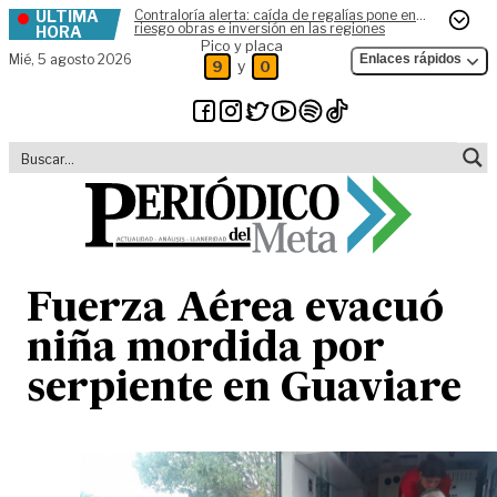
ÚLTIMA
Contraloría alerta: caída de regalías pone en
Skip to content
riesgo obras e inversión en las regiones
HORA
Pico y placa
Mié,
5 agosto 2026
Enlaces rápidos
y
9
0
Fuerza Aérea evacuó
niña mordida por
serpiente en Guaviare