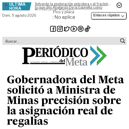
ÚLTIMA
Volverán la exploración petrolera y el fracking,
Skip to content
lo que dijo Abelardo De la Espriella como
HORA
Presidente de Colombia
Pico y placa
Dom,
9 agosto 2026
Enlaces rápidos
: No aplica
Gobernadora del Meta
solicitó a Ministra de
Minas precisión sobre
la asignación real de
regalías