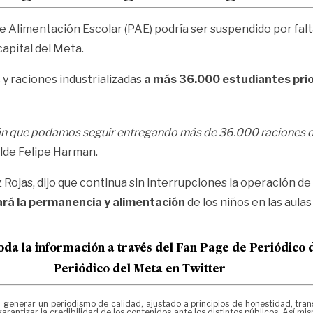
e Alimentación Escolar (PAE) podría ser suspendido por falt
capital del Meta.
y raciones industrializadas
a más 36.000 estudiantes prio
rán que podamos seguir entregando más de 36.000 raciones 
calde Felipe Harman.
Rojas, dijo que continua sin interrupciones la operación de 
ará la permanencia y alimentación
de los niños en las aulas
oda la información a través del Fan Page de
Periódico 
Periódico del Meta en Twitter
erar un periodismo de calidad, ajustado a principios de honestidad, transpa
arantizar la credibilidad de los contenidos ante los distintos públicos. Así 