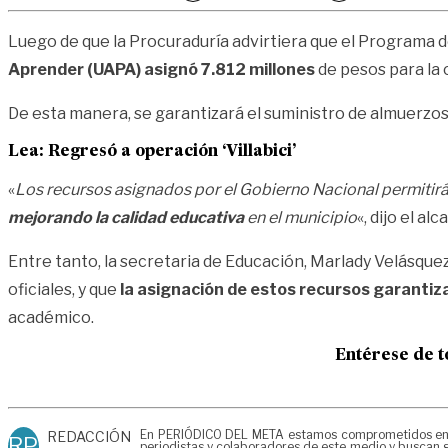
Luego de que la Procuraduría advirtiera que el Programa d
Aprender (UAPA) asignó 7.812 millones
de pesos para la 
De esta manera, se garantizará el suministro de almuerzos 
Lea:
Regresó a operación ‘Villabici’
«
Los recursos asignados por el Gobierno Nacional permiti
mejorando la calidad educativa
en el municipio
«, dijo el al
Entre tanto, la secretaria de Educación, Marlady Velásquez 
oficiales, y que
la asignación de estos recursos garantiz
académico.
Entérese de t
En PERIÓDICO DEL META estamos comprometidos en gen
REDACCIÓN
RP
periodistas y colaboradores de este medio y buscan g