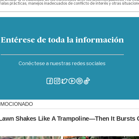
alas prácticas, manejos inadecuados de conflicto de interés y otras situacio
Entérese de toda la información
Conéctese a nuestras redes sociales