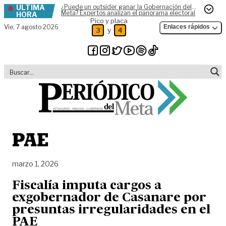
ÚLTIMA
¿Puede un outsider ganar la Gobernación del
Skip to content
Meta? Expertos analizan el panorama electoral
HORA
Pico y placa
Vie,
7 agosto 2026
Enlaces rápidos
y
3
4
PAE
marzo 1, 2026
Fiscalía imputa cargos a
exgobernador de Casanare por
presuntas irregularidades en el
PAE