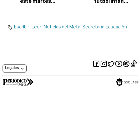
este martes
fútbol infantil,
regirán nuevas
disputará final
tarifas en los
nacional en Ibagué
servicios de
acueducto y
alcantarillado en
Escribir
Leer
Noticias del Meta
Secretaría Educación
Villavicencio
Legales
GORILABS