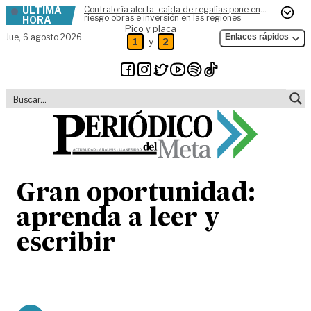
ÚLTIMA
Contraloría alerta: caída de regalías pone en
Skip to content
riesgo obras e inversión en las regiones
HORA
Pico y placa
Jue,
6 agosto 2026
Enlaces rápidos
y
1
2
Gran oportunidad:
aprenda a leer y
escribir