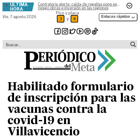
ÚLTIMA
Contraloría alerta: caída de regalías pone en
Skip to content
riesgo obras e inversión en las regiones
HORA
Pico y placa
Vie,
7 agosto 2026
Enlaces rápidos
y
3
4
Habilitado formulario
de inscripción para las
vacunas contra la
covid-19 en
Villavicencio