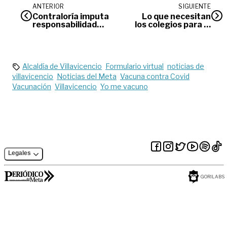
ANTERIOR
SIGUIENTE
Contraloría imputa
Lo que necesitan
responsabilidad
los colegios para el
fiscal a 8 directivos
regreso a clases
de Bioenergy
Alcaldía de Villavicencio
Formulario virtual
noticias de
villavicencio
Noticias del Meta
Vacuna contra Covid
Vacunación
Villavicencio
Yo me vacuno
Legales
GORILABS