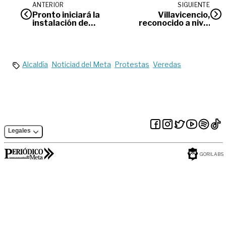
ANTERIOR
SIGUIENTE
Pronto iniciará la
Villavicencio,
instalación de
reconocido a nivel
tecnología en el
mundial por la
servicio público
mitigación del
colectivo de
riesgo
Villavicencio
Alcaldía
Noticiad del Meta
Protestas
Veredas
Legales
GORILABS