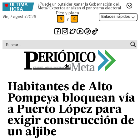
ÚLTIMA
¿Puede un outsider ganar la Gobernación del
Skip to content
Meta? Expertos analizan el panorama electoral
HORA
Pico y placa
Vie,
7 agosto 2026
Enlaces rápidos
y
3
4
Habitantes de Alto
Pompeya bloquean vía
a Puerto López para
exigir construcción de
un aljibe