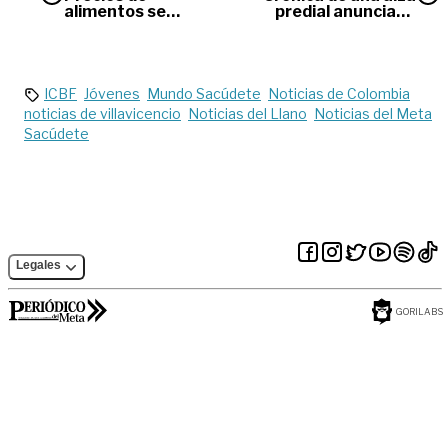
alimentos se
predial anunciada
mantendrían altos
en Villavicencio
por el resto del año:
Findeter
ICBF
Jóvenes
Mundo Sacúdete
Noticias de Colombia
noticias de villavicencio
Noticias del Llano
Noticias del Meta
Sacúdete
Legales
GORILABS