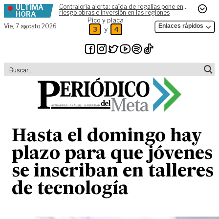
ÚLTIMA
Contraloría alerta: caída de regalías pone en
Skip to content
riesgo obras e inversión en las regiones
HORA
Pico y placa
Vie,
7 agosto 2026
Enlaces rápidos
y
3
4
Hasta el domingo hay
plazo para que jóvenes
se inscriban en talleres
de tecnología