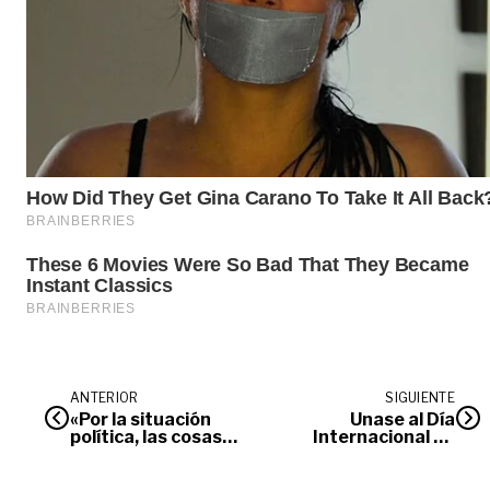
ANTERIOR
SIGUIENTE
«Por la situación
Únase al Día
política, las cosas
Internacional de
se salieron de
Sensibilización
control», hablan
sobre el Albinismo
familiares del