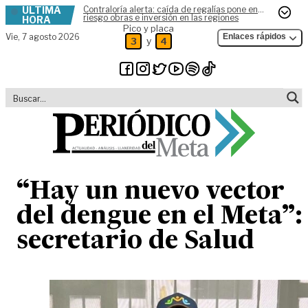
ÚLTIMA
Contraloría alerta: caída de regalías pone en
Skip to content
riesgo obras e inversión en las regiones
HORA
Pico y placa
Vie,
7 agosto 2026
Enlaces rápidos
y
3
4
“Hay un nuevo vector
del dengue en el Meta”:
secretario de Salud