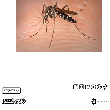
Legales
GORILABS