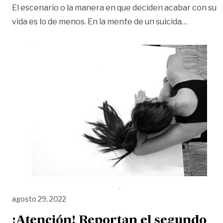
El escenario o la manera en que deciden acabar con su
«Meta: 61
vida es lo de menos. En la mente de un suicida
…
agosto 29, 2022
¡Atención! Reportan el segundo