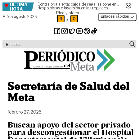
ÚLTIMA
Contraloría alerta: caída de regalías pone en
Skip to content
riesgo obras e inversión en las regiones
HORA
Pico y placa
Mié,
5 agosto 2026
Enlaces rápidos
y
9
0
Secretaría de Salud del
Meta
febrero 27, 2025
Buscan apoyo del sector privado
para descongestionar el Hospital