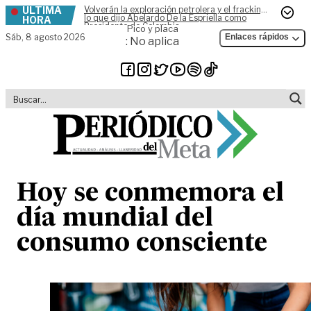
ÚLTIMA
Volverán la exploración petrolera y el fracking,
Skip to content
lo que dijo Abelardo De la Espriella como
HORA
Presidente de Colombia
Pico y placa
Sáb,
8 agosto 2026
Enlaces rápidos
: No aplica
Hoy se conmemora el
día mundial del
consumo consciente