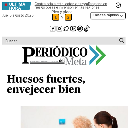
ÚLTIMA
Contraloría alerta: caída de regalías pone en
Skip to content
riesgo obras e inversión en las regiones
HORA
Pico y placa
Jue,
6 agosto 2026
Enlaces rápidos
y
1
2
Huesos fuertes,
envejecer bien