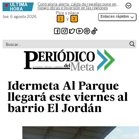
ÚLTIMA
Contraloría alerta: caída de regalías pone en
Skip to content
riesgo obras e inversión en las regiones
HORA
Pico y placa
Jue,
6 agosto 2026
Enlaces rápidos
y
1
2
Idermeta Al Parque
llegará este viernes al
barrio El Jordán