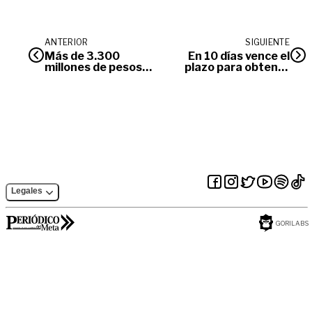
ANTERIOR
SIGUIENTE
Más de 3.300
En 10 días vence el
millones de pesos
plazo para obtener
se entregaron hoy
40% de descuento
en Villavicencio a
en intereses por
víctimas del
mora de impuestos
conflicto armado
en Villavicencio
Legales
GORILABS