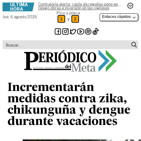
ÚLTIMA
Contraloría alerta: caída de regalías pone en
Skip to content
riesgo obras e inversión en las regiones
HORA
Pico y placa
Jue,
6 agosto 2026
Enlaces rápidos
y
1
2
Incrementarán
medidas contra zika,
chikunguña y dengue
durante vacaciones