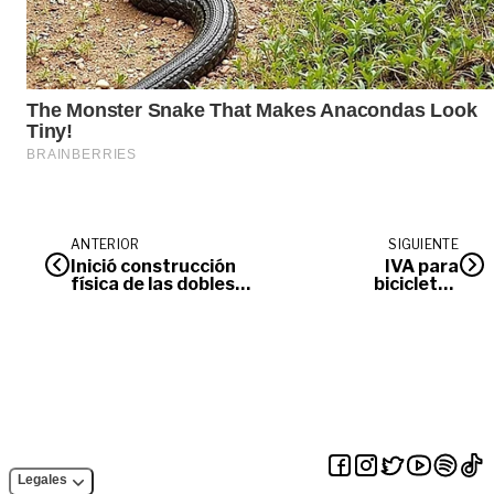
ANTERIOR
SIGUIENTE
Inició construcción
IVA para
física de las dobles
bicicletas
calzadas en las salidas
quedaría en 5%
de Villavicencio
Legales