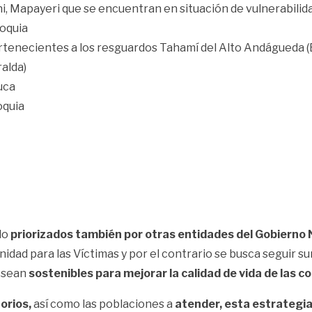
ni, Mapayeri que se encuentran en situación de vulnerabili
oquia
tenecientes a los resguardos Tahamí del Alto Andágueda (B
alda)
uca
oquia
do
priorizados también por otras entidades del Gobierno 
nidad para las Víctimas y por el contrario se busca seguir s
e sean
sostenibles para mejorar la calidad de vida de las 
torios,
así como las poblaciones a
atender, esta estrategia