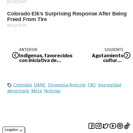
ANTERIOR
SIGUIENTE
Indígenas, favorecidos
Agotamiento
con iniciativa de
cultural |
víctimas
Opinión
Colombia
DANE
Despensa Agrícola
FAO
Inseguridad
alimentaria
Meta
Noticias
Legales