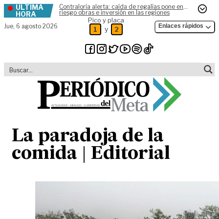
ÚLTIMA
Contraloría alerta: caída de regalías pone en
Skip to content
riesgo obras e inversión en las regiones
HORA
Pico y placa
Jue,
6 agosto 2026
Enlaces rápidos
y
1
2
La paradoja de la
comida | Editorial