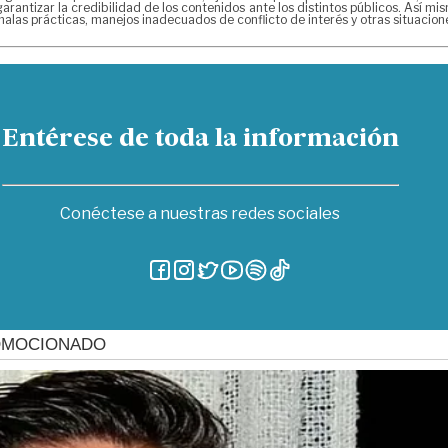
arantizar la credibilidad de los contenidos ante los distintos públicos. Así 
alas prácticas, manejos inadecuados de conflicto de interés y otras situacio
Entérese de toda la información
Conéctese a nuestras redes sociales