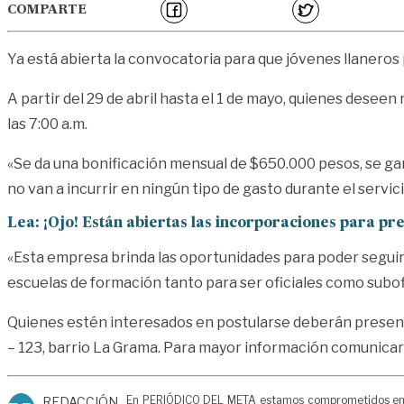
COMPARTE
Ya está abierta la convocatoria para que jóvenes llaneros 
A partir del 29 de abril hasta el 1 de mayo, quienes deseen
las 7:00 a.m.
«Se da una
bonificación mensual de $650.000 pesos, se garan
no van a incurrir en ningún tipo de gasto durante el servici
Lea:
¡Ojo! Están abiertas las incorporaciones para pre
«Esta empresa brinda las oportunidades para poder seguir, 
escuelas de formación tanto para ser oficiales como subof
Quienes estén interesados en postularse deberán presentars
– 123, barrio La Grama. Para mayor información comunicars
En PERIÓDICO DEL META estamos comprometidos en gen
REDACCIÓN